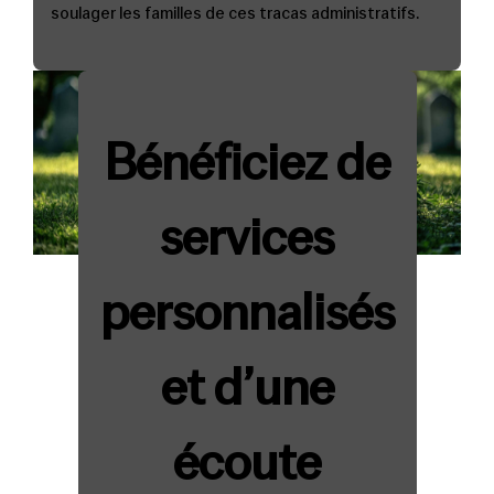
soulager les familles de ces tracas administratifs.
Bénéficiez de
services
personnalisés
et d’une
écoute