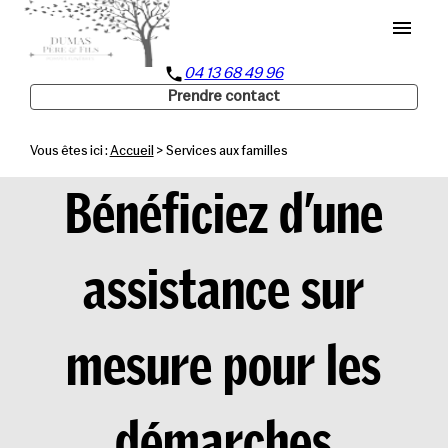
Panneau de gestion des cookies
menu
phone
04 13 68 49 96
Prendre contact
Vous êtes ici :
Accueil
> Services aux familles
Bénéficiez d’une
assistance sur
mesure pour les
démarches