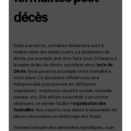
décès
Suite à un décès, certaines démarches sont à
réaliser dans des délais courts. La déclaration de
décès, par exemple, doit être faite sous 24 heures à
la mairie du lieu de décès, qui délivre alors l'
acte de
décès
. Nous pouvons accomplir cette formalité à
votre place. Ce document officiel vous sera
indispensable pour prévenir les différents
organismes : employeur, sécurité sociale, mutuelle,
banque, etc. Si le défunt souscrivait à un contrat
obsèques, ce dernier facilite l'
organisation des
funérailles
. Nos experts vous aident à rassembler les
pièces nécessaires au déblocage des fonds.
Viennent ensuite des démarches spécifiques, si un