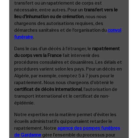
transfert ou un rapatriement de corps est
nécessaire, entre autres. Pour un
transfert vers le
lieu d'inhumation ou de crémation
, nous nous
chargeons des autorisations requises, des
démarches sanitaires et de l'organisation du
convoi
funéraire
.
Dans le cas d'un décès à l'étranger, le
rapatriement
du corps vers la France
fait intervenir des
procédures consulaires et douanières. Les délais et
procédures varient selon les pays. Pour un décès en
Algérie, par exemple, comptez 5 à 7 jours pour le
rapatriement. Nous nous chargeons d'obtenir le
certificat de décès international
, l'autorisation de
transport international et le certificat de non-
épidémie.
Notre expertise en la matière permet d'éviter les
écueils administratifs qui pourraient retarder le
rapatriement. Notre
agence des pompes funèbres
de Gardanne
gère l'ensemble du processus pour